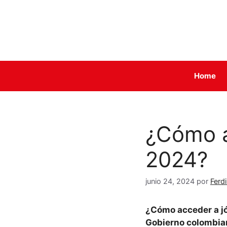
Saltar
al
contenido
Home
¿Cómo a
2024?
junio 24, 2024
por
Ferd
¿Cómo acceder a j
Gobierno colombia