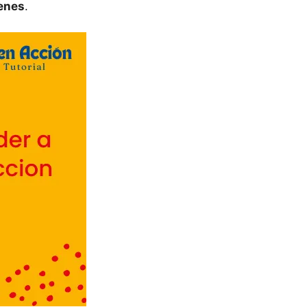
enes
.