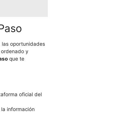
 Paso
 las oportunidades
n ordenado y
aso
que te
taforma oficial del
a la información