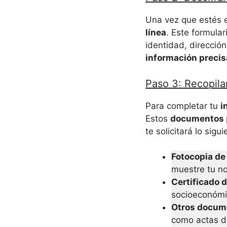
Una vez que estés 
línea
. Este formular
identidad, direcció
información precis
Paso 3: Recopil
Para completar tu
i
Estos
documentos
te solicitará lo sigui
Fotocopia de
muestre tu no
Certificado d
socioeconómi
Otros docum
como actas de