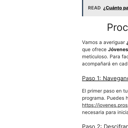
READ
¿Cuánto pa
Proc
Vamos a averiguar
que ofrece
Jóvenes
meticuloso. Para fa
acompañará en cad
Paso 1: Navegand
El primer paso en t
programa. Puedes ha
https://jovenes.pro
necesaria para inici
Paso 2: Descifra