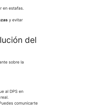
r en estafas.
nzas
y evitar
lución del
vante sobre la
ue al DPS en
real.
uedes comunicarte