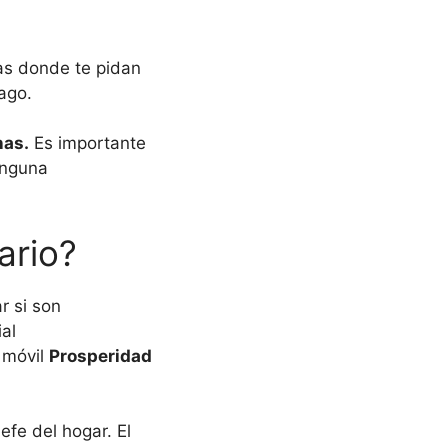
fas donde te pidan
pago.
nas.
Es importante
inguna
ario?
r si son
al
n móvil
Prosperidad
efe del hogar. El