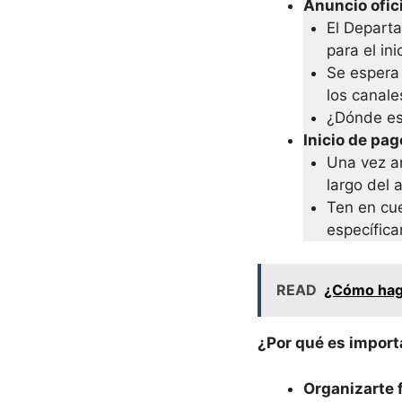
Anuncio ofici
El Depart
para el in
Se espera 
los canale
¿Dónde es
Inicio de pag
Una vez an
largo del 
Ten en cu
específica
READ
¿Cómo hago
¿Por qué es import
Organizarte 