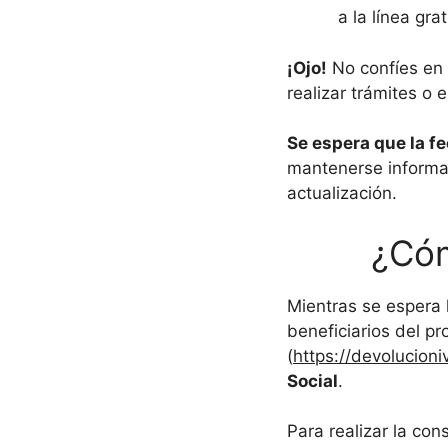
a la línea gra
¡Ojo!
No confíes en 
realizar trámites o 
Se espera que la f
mantenerse informad
actualización.
¿Cóm
Mientras se espera l
beneficiarios del p
(
https://devolucioni
Social
.
Para realizar la con