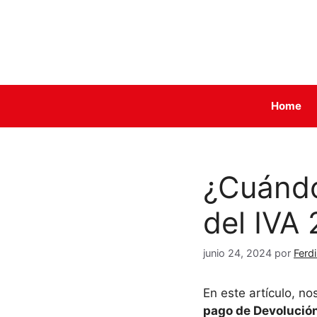
Saltar
al
contenido
Home
¿Cuándo
del IVA
junio 24, 2024
por
Ferd
En este artículo, n
pago de Devolució